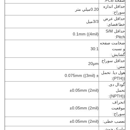
صفحه PCB:
حداقل اندازه
0.20ميلي متر
سوراخ:
حداقل عرض
3/3میل
خط/فضای:
حداقل S/M
0.1mm ((4mil)
Pitch:
ضخامت صفحه
و نسبت
30:1
گشایش:
حداقل سوراخ
20μm
مس:
هول دیا. تحمل
± 0.075mm ((3mil)
((PTH):
گودال دی.
تحمل
±0.05mm (2mil)
((NPTH):
انحراف
موقعیت
±0.05mm (2mil)
سوراخ:
تعصب خطی:
±0.05mm (2mil)
ماسک جوش