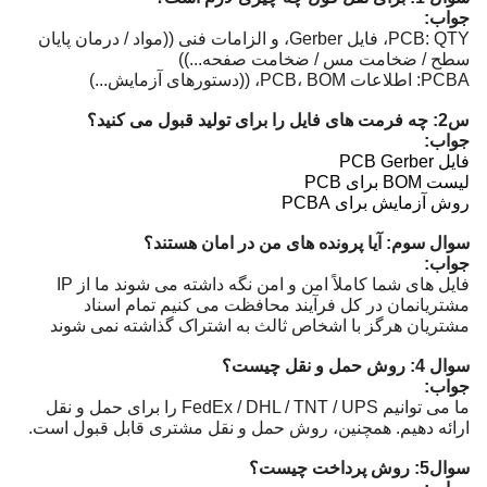
جواب:
PCB: QTY، فایل Gerber، و الزامات فنی ((مواد / درمان پایان
سطح / ضخامت مس / ضخامت صفحه...))
PCBA: اطلاعات PCB، BOM، ((دستورهای آزمایش...)
س2: چه فرمت های فایل را برای تولید قبول می کنید؟
جواب:
فایل PCB Gerber
لیست BOM برای PCB
روش آزمایش برای PCBA
سوال سوم: آیا پرونده های من در امان هستند؟
جواب:
فایل های شما کاملاً امن و امن نگه داشته می شوند ما از IP
مشتریانمان در کل فرآیند محافظت می کنیم تمام اسناد
مشتریان هرگز با اشخاص ثالث به اشتراک گذاشته نمی شوند
سوال 4: روش حمل و نقل چیست؟
جواب:
ما می توانیم FedEx / DHL / TNT / UPS را برای حمل و نقل
ارائه دهیم. همچنین، روش حمل و نقل مشتری قابل قبول است.
سوال5: روش پرداخت چیست؟