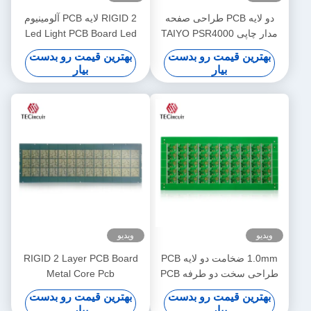
دو لایه PCB طراحی صفحه
RIGID 2 لایه PCB آلومینیوم
مدار چاپی TAIYO PSR4000
Led Light PCB Board Led
MPHF Solder Mask
Metal Core PCB تولید کننده
بهترین قیمت رو بدست
بهترین قیمت رو بدست
بیار
بیار
ویدیو
ویدیو
1.0mm ضخامت دو لایه PCB
RIGID 2 Layer PCB Board
طراحی سخت دو طرفه PCB
Metal Core Pcb
صفحه مدار چاپی
Manufacturer ماوس
بهترین قیمت رو بدست
بهترین قیمت رو بدست
الکترونیک مصرف کننده
بیار
بیار