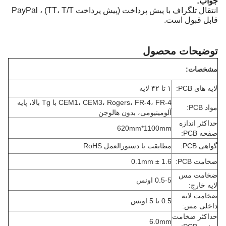
جواب:
انتقال تلگراف با پیش پرداخت (پیش پرداخت TT، T/T) ، PayPal
قابل قبول است.
توضیحات محصول
مشخصات:
لایه های PCB:
۱ تا ۴۲ لایه
CEM1، CEM3، Rogers، FR-4، FR-4 با Tg بالا، پایه
مواد PCB:
آلومینیومی، بدون هالوجن
حداکثر اندازه
620mm*1100mm
صفحه PCB:
گواهی PCB:
مطابقت با دستورالعمل RoHS
ضخامت PCB:
1.6 ± 0.1mm
ضخامت مس
0.5-5 اونس
لایه خارج:
ضخامت لایه
0.5 تا 5 اونس
داخلی مس:
حداکثر ضخامت
6.0mm