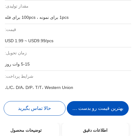
مقدار تولیدی:
1pcs برای نمونه ، 100pcs برای فله
قیمت:
USD 1.99 ~ USD9.99/pcs
زمان تحویل:
5-15 وات روز
شرایط پرداخت:
L/C، D/A، D/P، T/T، Western Union،
بهترین قیمت رو بدست بیار
حالا تماس بگیرید
اطلاعات دقیق
توضیحات محصول