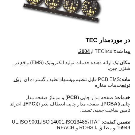
در مورد
مدار TEC
پيدا شد:
TECircuit از
2004.
مکان:
یک ارائه دهنده خدمات تولید الکترونیک (EMS) واقع در
شنژن چین.
ماده:
PCB EMS قابل تنظیم،
پیشنهادات
طیف گسترده ای از
یک
توقف
خدمات مغازه
خدمات:
صفحه مدار چاپی (
PCB
) و مونتاژ صفحه مدار
چاپی))
PCBA
), صفحه مدار چاپی انعطاف پذیر (((
FPC
), اجزای
تامین
,
ساخت جعبه، تست.
تضمین کیفیت:
13485، ITAF
UL،ISO 9001،ISO 14001،ISO
16949 و مطابق با ROHS و REACH.