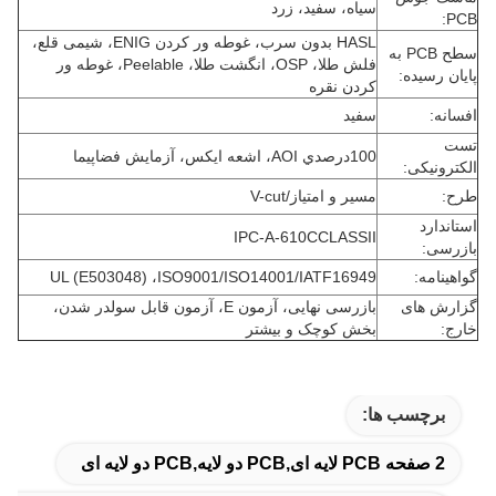
سیاه، سفید، زرد
PCB:
HASL بدون سرب، غوطه ور کردن ENIG، شیمی قلع،
سطح PCB به
فلش طلا، OSP، انگشت طلا، Peelable، غوطه ور
پایان رسیده:
کردن نقره
افسانه:
سفید
تست
100درصدي AOI، اشعه ايکس، آزمايش فضاپيما
الکترونیکی:
طرح:
مسیر و امتیاز/V-cut
استاندارد
IPC-A-610CCLASSII
بازرسی:
گواهینامه:
UL (E503048) ،ISO9001/ISO14001/IATF16949
گزارش های
بازرسی نهایی، آزمون E، آزمون قابل سولدر شدن،
خارج:
بخش کوچک و بیشتر
برچسب ها:
2 صفحه PCB لایه ای,PCB دو لایه,PCB دو لایه ای