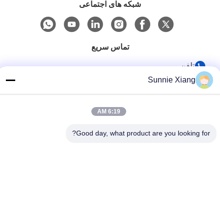
شبکه های اجتماعی
تماس سریع
تلفن
Sunnie Xiang
86-0755-8487 -5025
ایمیل
6:19 AM
richard@tecircuit.com
آدرس
Good day, what product are you looking for?
اتاق404، ساختمان A2، پارک پیشگامان شونجینگ، NO3 جاده سوم
لونگ تینگ، جامعه قسیانگ، خیابان لونگ چنگ، منطقه لونگ گانگ،
شنژن، چین
سیاست حفظ حریم خصوصی
|
نقشه سایت
چین کیفیت خوب PCB چند لایه عرضه کننده. حقوق چاپ 2024-2026