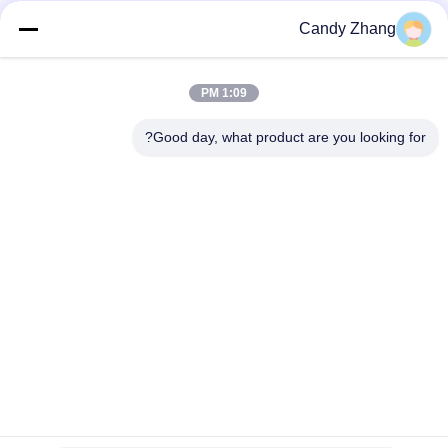
Candy Zhang
شبکه های اجتماعی
1:09 PM
تماس سریع
Good day, what product are you looking for?
تلفن
86-0755-8487 -5025
ایمیل
richard@tecircuit.com
آدرس
اتاق404، ساختمان A2، پارک پیشگامان شونجینگ، NO3 جاده سوم
لونگ تینگ، جامعه قسیانگ، خیابان لونگ چنگ، منطقه لونگ گانگ،
شنژن، چین
سیاست حفظ حریم خصوصی
|
نقشه سایت